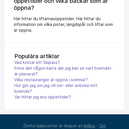
öppettider och vilka backar som är
öppna?
Här hittar du liftarnasöppetider. Här hittar du
information om vilka pister, längdspår och liftar som
är öppna.
Populära artiklar
Vad kostar ett Skipass?
Finns det någon karta där jag kan se vart boendet
är placerat?
Vilka restauranger är öppna i sommar?
Hur gör jag om jag vill om- eller avboka mitt
boende?
Var hittar jag era öppettider?
Detta hjälpcenter är skapat av
ImBox
-
Om